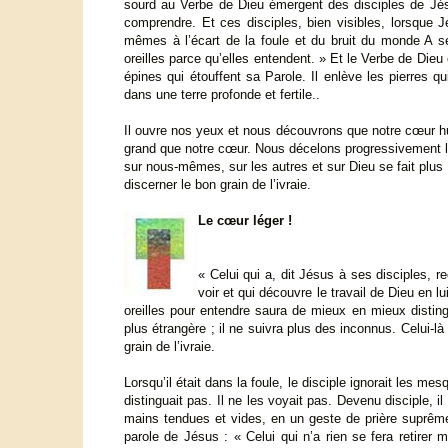
sourd au Verbe de Dieu émergent des disciples de Jés
comprendre. Et ces disciples, bien visibles, lorsque J
mêmes à l’écart de la foule et du bruit du monde A se
oreilles parce qu’elles entendent. » Et le Verbe de Dieu 
épines qui étouffent sa Parole. Il enlève les pierres q
dans une terre profonde et fertile..
Il ouvre nos yeux et nous découvrons que notre cœur hu
grand que notre cœur. Nous décelons progressivement l
sur nous-mêmes, sur les autres et sur Dieu se fait plus
discerner le bon grain de l’ivraie.
Le cœur léger !
« Celui qui a, dit Jésus à ses disciples, 
voir et qui découvre le travail de Dieu en l
oreilles pour entendre saura de mieux en mieux distin
plus étrangère ; il ne suivra plus des inconnus. Celui-là
grain de l’ivraie.
Lorsqu’il était dans la foule, le disciple ignorait les mesq
distinguait pas. Il ne les voyait pas. Devenu disciple, il 
mains tendues et vides, en un geste de prière suprême, 
parole de Jésus : « Celui qui n’a rien se fera retirer mê