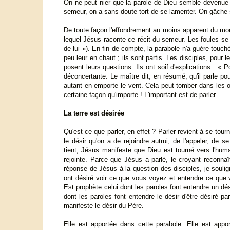
On ne peut nier que la parole de Dieu semble devenue in
semeur, on a sans doute tort de se lamenter. On gâche s
De toute façon l'effondrement au moins apparent du mo
lequel Jésus raconte ce récit du semeur. Les foules s
de lui »). En fin de compte, la parabole n'a guère touc
peu leur en chaut ; ils sont partis. Les disciples, pour le
posent leurs questions. Ils ont soif d'explications : «
déconcertante. Le maître dit, en résumé, qu'il parle po
autant en emporte le vent. Cela peut tomber dans les or
certaine façon qu'importe ! L'important est de parler.
La terre est désirée
Qu'est ce que parler, en effet ? Parler revient à se tour
le désir qu'on a de rejoindre autrui, de l'appeler, de se
tient, Jésus manifeste que Dieu est tourné vers l'huma
rejointe. Parce que Jésus a parlé, le croyant reconna
réponse de Jésus à la question des disciples, je soulig
ont désiré voir ce que vous voyez et entendre ce que v
Est prophète celui dont les paroles font entendre un dé
dont les paroles font entendre le désir d'être désiré 
manifeste le désir du Père.
Elle est apportée dans cette parabole. Elle est appor