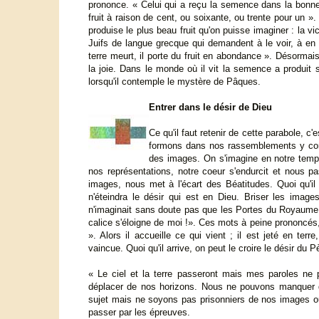
prononce. « Celui qui a reçu la semence dans la bonne 
fruit à raison de cent, ou soixante, ou trente pour un ».
produise le plus beau fruit qu'on puisse imaginer : la v
Juifs de langue grecque qui demandent à le voir, à en 
terre meurt, il porte du fruit en abondance ». Désormais
la joie. Dans le monde où il vit la semence a produit 
lorsqu'il contemple le mystère de Pâques.
Entrer dans le désir de Dieu
Ce qu'il faut retenir de cette parabole, 
formons dans nos rassemblements y comp
des images. On s'imagine en notre temps 
nos représentations, notre coeur s'endurcit et nous pa
images, nous met à l'écart des Béatitudes. Quoi qu'il ar
n'éteindra le désir qui est en Dieu. Briser les imag
n'imaginait sans doute pas que les Portes du Royaume q
calice s'éloigne de moi !». Ces mots à peine prononcés,
». Alors il accueille ce qui vient ; il est jeté en te
vaincue. Quoi qu'il arrive, on peut le croire le désir du 
« Le ciel et la terre passeront mais mes paroles ne p
déplacer de nos horizons. Nous ne pouvons manquer de
sujet mais ne soyons pas prisonniers de nos images o
passer par les épreuves.