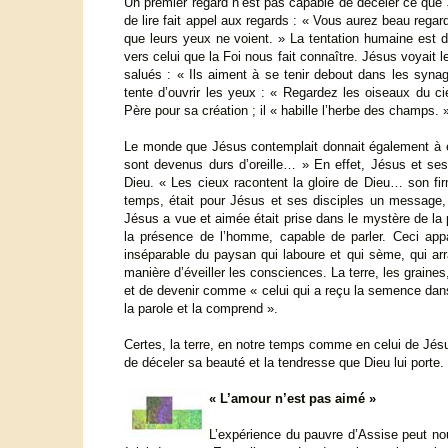
Un premier regard n’est pas capable de déceler ce que 
de lire fait appel aux regards : « Vous aurez beau rega
que leurs yeux ne voient. » La tentation humaine est de
vers celui que la Foi nous fait connaître. Jésus voyait l
salués : « Ils aiment à se tenir debout dans les syn
tente d’ouvrir les yeux : « Regardez les oiseaux du c
Père pour sa création ; il « habille l’herbe des champs. 
Le monde que Jésus contemplait donnait également à 
sont devenus durs d’oreille… » En effet, Jésus et ses
Dieu. « Les cieux racontent la gloire de Dieu… son fir
temps, était pour Jésus et ses disciples un message,
Jésus a vue et aimée était prise dans le mystère de la
la présence de l’homme, capable de parler. Ceci appa
inséparable du paysan qui laboure et qui sème, qui arr
manière d’éveiller les consciences. La terre, les graines
et de devenir comme « celui qui a reçu la semence dans l
la parole et la comprend ».
Certes, la terre, en notre temps comme en celui de Jésus
de déceler sa beauté et la tendresse que Dieu lui porte
« L’amour n’est pas aimé »
L’expérience du pauvre d’Assise peut nou