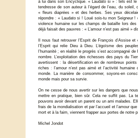
à lui dans son Encyclique. « Laudato si » : tels est le 
tendresse de son auteur à l’égard de l’eau, du soleil, 
« fleurs diaprées » et des herbes. Ses yeux décelaie
répondre : « Laudato si ! Loué sois-tu mon Seigneur ! »
violence humaine sur les champs de bataille lors des
déjà faisait des pauvres : « L’amour n’est pas aimé » disa
Il nous faut retrouver l’Esprit de François d’Assise e
l’Esprit qui relie Dieu à Dieu. L’égoïsme des peuple
l’humanité ; en réalité le progrès s’est accompagné de
nombre. L’exploitation des richesses des pays du Tie
avertissent : la désertification en de nombreux points
riches : l’amour n’est pas aimé et l’activité humaine
monde. La manière de consommer, soyons-en consci
monde mais pour sa survie.
On ne cesse de nous avertir sur les dangers que nous c
mettre en pratique, bien sûr. Cela ne suffit pas. La
pouvons avoir devant un parent ou un ami malades. Elle
frais de la mondialisation et par l’accueil et l’amour q
mort et à la faim, viennent frapper aux portes de notre 
Michel Jondot