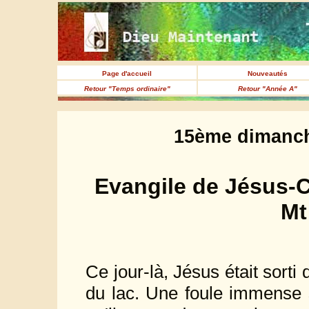
Page d'accueil
Nouveautés
Retour "Temps ordinaire"
Retour "Année A"
15ème dimanch
Evangile de Jésus-C
Mt
Ce jour-là, Jésus était sorti 
du lac. Une foule immense s