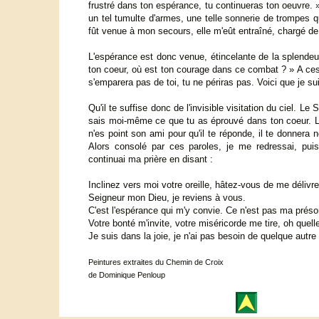
frustré dans ton espérance, tu continueras ton oeuvre. »
un tel tumulte d'armes, une telle sonnerie de trompes q
fût venue à mon secours, elle m'eût entraîné, chargé de
L'espérance est donc venue, étincelante de la splendeur d
ton coeur, où est ton courage dans ce combat ? » A ces 
s'emparera pas de toi, tu ne périras pas. Voici que je suis
Qu'il te suffise donc de l'invisible visitation du ciel. Le
sais moi-même ce que tu as éprouvé dans ton coeur. Lèv
n'es point son ami pour qu'il te réponde, il te donnera 
Alors consolé par ces paroles, je me redressai, puis
continuai ma prière en disant :
Inclinez vers moi votre oreille, hâtez-vous de me délivre
Seigneur mon Dieu, je reviens à vous.
C'est l'espérance qui m'y convie. Ce n'est pas ma prés
Votre bonté m'invite, votre miséricorde me tire, oh quelle
Je suis dans la joie, je n'ai pas besoin de quelque autre
Peintures extraites du Chemin de Croix
de Dominique Penloup