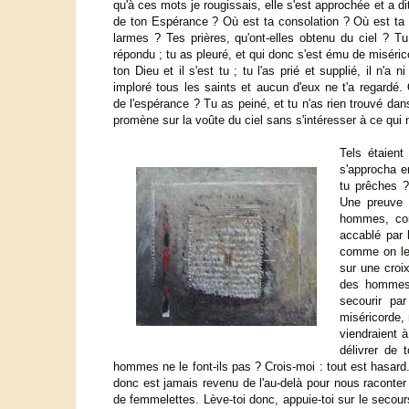
qu'à ces mots je rougissais, elle s'est approchée et a d
de ton Espérance ? Où est ta consolation ? Où est ta 
larmes ? Tes prières, qu'ont-elles obtenu du ciel ? Tu
répondu ; tu as pleuré, et qui donc s'est ému de miséric
ton Dieu et il s'est tu ; tu l'as prié et supplié, il n'a 
imploré tous les saints et aucun d'eux ne t'a regardé.
de l'espérance ? Tu as peiné, et tu n'as rien trouvé da
promène sur la voûte du ciel sans s'intéresser à ce qui
Tels étaien
s'approcha en
tu prêches ?
Une preuve s
hommes, com
accablé par l
comme on le d
sur une croi
des hommes a
secourir pa
miséricorde, 
viendraient à
délivrer de 
hommes ne le font-ils pas ? Crois-moi : tout est hasard
donc est jamais revenu de l'au-delà pour nous raconte
de femmelettes. Lève-toi donc, appuie-toi sur le secou