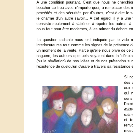
A une condition pourtant. C'est que nous ne cherchi
boucher ce trou avec n'importe quoi, à remplacer des i
procédés et des sécurités par d'autres, c'est-à-dire le
le charme d'un autre savoir... A cet égard, il y a un
consiste seulement à s'aliéner, à répéter les autres, à 
nous faut pour être modernes, à les mimer du dehors en 
La question radicale nous est indiquée par le vide
interlocuteurss tout comme les signes de la présence d
un moment de la vérité. Parce qu'elle nous prive de ce
naguère, les auteurs spirituels voyaient dans la "désola
(ou la révélation) de nos idées et de nos prétention sur
l'existence de quelqu'un
d'autre
à travers sa résistance e
Si n
des o
aux 
qui 
sens
l'ex
exis
mêm
et t
renv
mesu