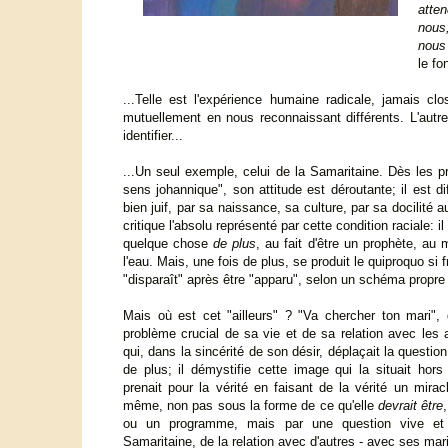
atten
nous
nous 
le fo
...Telle est l'expérience humaine radicale, jamais cl
mutuellement en nous reconnaissant différents. L'autre e
identifier...
...Un seul exemple, celui de la Samaritaine. Dès les p
sens johannique", son attitude est déroutante; il est diff
bien juif, par sa naissance, sa culture, par sa docilité a
critique l'absolu représenté par cette condition raciale: i
quelque chose
de plus
, au fait d'être un prophète, au
l'eau. Mais, une fois de plus, se produit le quiproquo s
"disparaît" après être "apparu", selon un schéma propre 
Mais où est cet "ailleurs" ? "Va chercher ton mari", 
problème crucial de sa vie et de sa relation avec les au
qui, dans la sincérité de son désir, déplaçait la questi
de plus; il démystifie cette image qui la situait hors d
prenait pour la vérité en faisant de la vérité un miracl
même, non pas sous la forme de ce qu'elle
devrait être
ou un programme, mais par une question vive et 
Samaritaine, de la relation avec d'autres - avec ses mari