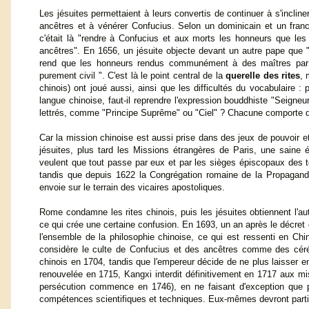
Les jésuites permettaient à leurs convertis de continuer à s'inclin
ancêtres et à vénérer Confucius. Selon un dominicain et un franc
c'était là "rendre à Confucius et aux morts les honneurs que les
ancêtres". En 1656, un jésuite objecte devant un autre pape que "
rend que les honneurs rendus communément à des maîtres par l
purement civil ". C'est là le point central de la
querelle des rites
, 
chinois) ont joué aussi, ainsi que les difficultés du vocabulaire :
langue chinoise, faut-il reprendre l'expression bouddhiste "Seigne
lettrés, comme "Principe Suprême" ou "Ciel" ? Chacune comporte des
Car la mission chinoise est aussi prise dans des jeux de pouvoir et
jésuites, plus tard les Missions étrangères de Paris, une saine
veulent que tout passe par eux et par les sièges épiscopaux des terr
tandis que depuis 1622 la Congrégation romaine de la Propagande 
envoie sur le terrain des vicaires apostoliques.
Rome condamne les rites chinois, puis les jésuites obtiennent l'au
ce qui crée une certaine confusion. En 1693, un an après le décre
l'ensemble de la philosophie chinoise, ce qui est ressenti en Ch
considère le culte de Confucius et des ancêtres comme des cérém
chinois en 1704, tandis que l'empereur décide de ne plus laisser 
renouvelée en 1715, Kangxi interdit définitivement en 1717 aux mi
persécution commence en 1746), en ne faisant d'exception que po
compétences scientifiques et techniques. Eux-mêmes devront parti