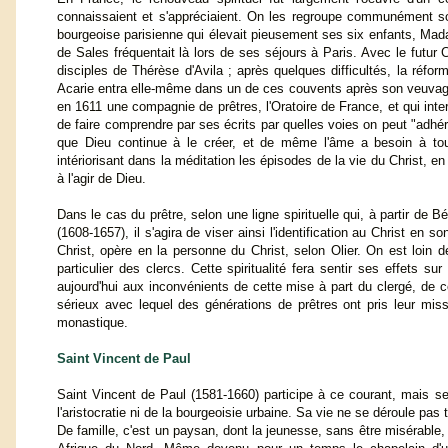
connaissaient et s'appréciaient. On les regroupe communément sous
bourgeoise parisienne qui élevait pieusement ses six enfants, Mad
de Sales fréquentait là lors de ses séjours à Paris. Avec le futur 
disciples de Thérèse d'Avila ; après quelques difficultés, la réf
Acarie entra elle-même dans un de ces couvents après son veuvage. P
en 1611 une compagnie de prêtres, l'Oratoire de France, et qui inte
de faire comprendre par ses écrits par quelles voies on peut "adhér
que Dieu continue à le créer, et de même l'âme a besoin à to
intériorisant dans la méditation les épisodes de la vie du Christ, en
à l'agir de Dieu.
Dans le cas du prêtre, selon une ligne spirituelle qui, à partir de 
(1608-1657), il s'agira de viser ainsi l'identification au Christ en 
Christ, opère en la personne du Christ, selon Olier. On est loin d
particulier des clercs. Cette spiritualité fera sentir ses effets 
aujourd'hui aux inconvénients de cette mise à part du clergé, de c
sérieux avec lequel des générations de prêtres ont pris leur m
monastique.
Saint Vincent de Paul
Saint Vincent de Paul (1581-1660) participe à ce courant, mais se
l'aristocratie ni de la bourgeoisie urbaine. Sa vie ne se déroule pas 
De famille, c'est un paysan, dont la jeunesse, sans être misérable,