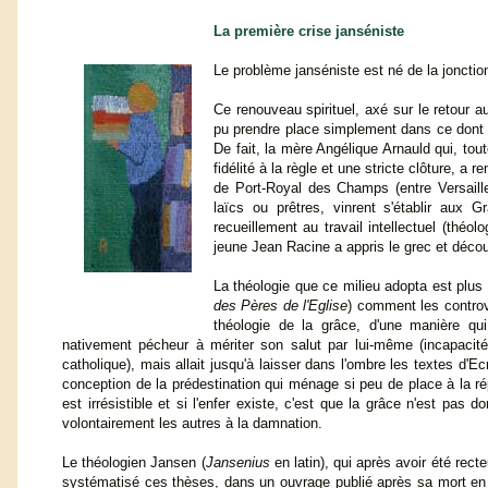
La première crise janséniste
Le problème janséniste est né de la joncti
Ce renouveau spirituel, axé sur le retour au
pu prendre place simplement dans ce dont i
De fait, la mère Angélique Arnauld qui, to
fidélité à la règle et une stricte clôture, 
de Port-Royal des Champs (entre Versaille
laïcs ou prêtres, vinrent s'établir aux 
recueillement au travail intellectuel (théo
jeune Jean Racine a appris le grec et décou
La théologie que ce milieu adopta est plus
des Pères de l'Eglise
) comment les controv
théologie de la grâce, d'une manière qu
nativement pécheur à mériter son salut par lui-même (incapacité 
catholique), mais allait jusqu'à laisser dans l'ombre les textes d'Ec
conception de la prédestination qui ménage si peu de place à la ré
est irrésistible et si l'enfer existe, c'est que la grâce n'est pas 
volontairement les autres à la damnation.
Le théologien Jansen (
Jansenius
en latin), qui après avoir été rec
systématisé ces thèses, dans un ouvrage publié après sa mort en 