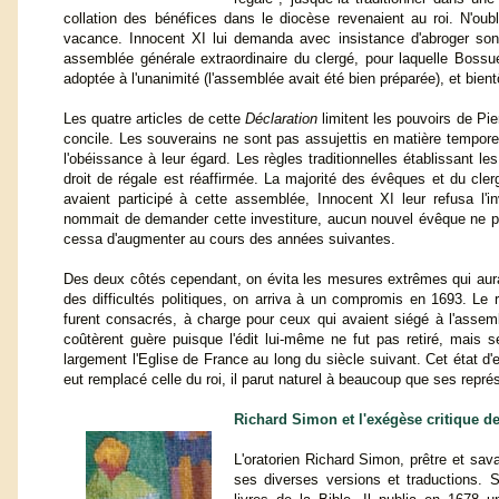
collation des bénéfices dans le diocèse revenaient au roi. N'oubl
vacance. Innocent XI lui demanda avec insistance d'abroger son 
assemblée générale extraordinaire du clergé, pour laquelle Boss
adoptée à l'unanimité (l'assemblée avait été bien préparée), et bien
Les quatre articles de cette
Déclaration
limitent les pouvoirs de Pi
concile. Les souverains ne sont pas assujettis en matière temporell
l'obéissance à leur égard. Les règles traditionnelles établissant les
droit de régale est réaffirmée. La majorité des évêques et du cle
avaient participé à cette assemblée, Innocent XI leur refusa l'in
nommait de demander cette investiture, aucun nouvel évêque ne 
cessa d'augmenter au cours des années suivantes.
Des deux côtés cependant, on évita les mesures extrêmes qui aurai
des difficultés politiques, on arriva à un compromis en 1693. Le
furent consacrés, à charge pour ceux qui avaient siégé à l'asse
coûtèrent guère puisque l'édit lui-même ne fut pas retiré, mais s
largement l'Eglise de France au long du siècle suivant. Cet état d
eut remplacé celle du roi, il parut naturel à beaucoup que ses représ
Richard Simon et l'exégèse critique de
L'oratorien Richard Simon, prêtre et sav
ses diverses versions et traductions. S