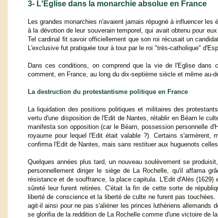
3- L'Eglise dans la monarchie absolue en France
Les grandes monarchies n'avaient jamais répugné à influencer les élec
à la dévotion de leur souverain temporel, qui avait obtenu pour eux 
Tel cardinal fit savoir officiellement que son roi récusait un candidat
L'exclusive fut pratiquée tour à tour par le roi "très-catholique" d'E
Dans ces conditions, on comprend que la vie de l'Eglise dans c
comment, en France, au long du dix-septième siècle et même au-delà,
La destruction du protestantisme politique en France
La liquidation des positions politiques et militaires des protestan
vertu d'une disposition de l'Edit de Nantes, rétablir en Béarn le cu
manifesta son opposition (car le Béarn, possession personnelle d'H
royaume pour lequel l'Edit était valable ?). Certains s'armèrent, 
confirma l'Edit de Nantes, mais sans restituer aux huguenots cell
Quelques années plus tard, un nouveau soulèvement se produisit, s
personnellement diriger le siège de La Rochelle, qu'il affama 
résistance et de souffrance, la place capitula. L'Edit d'Alès (1629) 
sûreté leur furent retirées. C'était la fin de cette sorte de répub
liberté de conscience et la liberté de culte ne furent pas touchées.
agit-il ainsi pour ne pas s'aliéner les princes luthériens allemands d
se glorifia de la reddition de La Rochelle comme d'une victoire de la