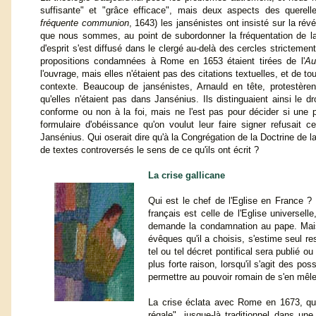
suffisante" et "grâce efficace", mais deux aspects des querelle
fréquente communion
, 1643) les jansénistes ont insisté sur la ré
que nous sommes, au point de subordonner la fréquentation de la s
d'esprit s'est diffusé dans le clergé au-delà des cercles strictemen
propositions condamnées à Rome en 1653 étaient tirées de l'
Au
l'ouvrage, mais elles n'étaient pas des citations textuelles, et de t
contexte. Beaucoup de jansénistes, Arnauld en tête, protestèrent
qu'elles n'étaient pas dans Jansénius. Ils distinguaient ainsi le dro
conforme ou non à la foi, mais ne l'est pas pour décider si une 
formulaire d'obéissance qu'on voulut leur faire signer refusait c
Jansénius. Qui oserait dire qu'à la Congrégation de la Doctrine de 
de textes controversés le sens de ce qu'ils ont écrit ?
La crise gallicane
Qui est le chef de l'Eglise en France ? 
français est celle de l'Eglise universell
demande la condamnation au pape. Mais p
évêques qu'il a choisis, s'estime seul re
tel ou tel décret pontifical sera publié o
plus forte raison, lorsqu'il s'agit des pos
permettre au pouvoir romain de s'en mêle
La crise éclata avec Rome en 1673, quan
régale", jusque-là traditionnel dans un