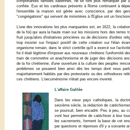
d'importantes familles italiennes, ne se font plus remarquer par u
confiée. Eux et les cardinaux présents à Rome continuent à dépe
l'ensemble la maison est gérée avec conscience, par des gens 
"congrégations" qui servent de ministères à l'Eglise ont un fonctio
L'une des innovations les plus marquantes est, en 1622, la créatio
de la foi) qui aura la haute main sur les missions hors des terres t
fruit jusqu'alors d'initiatives princières ou de décisions d'ordres 
trop insister sur l'impact positif de cette création sur l'élan é
organisme romain, dans le strict contrôle qu'il a exercé sur l'activi
foi il était légitime d'imposer aux nouveaux chrétiens l'uniformité
train de commettre un anachronisme et de juger des décisions anci
de la foi chrétienne, d'une ouverture à la culture des peuples renc
problèmes se posaient bien ainsi dès les temps dont nous parlon
majoritairement habités par des protestants ou des orthodoxes rel
ces chrétiens. L'oecuménisme n'était pas encore inventé.
L'affaire Galilée
Dans les vieux pays catholiques, la doctr
seizième siècle, la rédaction de catéchisme
se poursuit, bien encadré. Peu à peu, au cou
vont leur permettre de catéchiser à leur tour
les sacrements, forment la base de cet ens
par questions et réponses d'il y a soixante a