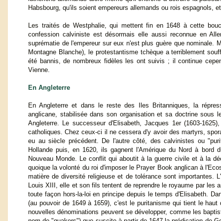
Habsbourg, qu'ils soient empereurs allemands ou rois espagnols, e
Les traités de Westphalie, qui mettent fin en 1648 à cette bouche
confession calviniste est désormais elle aussi reconnue en Allem
suprématie de l'empereur sur eux n'est plus guère que nominale. M
Montagne Blanche), le protestantisme tchèque a terriblement souffe
été bannis, de nombreux fidèles les ont suivis ; il continue cepe
Vienne.
En Angleterre
En Angleterre et dans le reste des Iles Britanniques, la répres
anglicane, stabilisée dans son organisation et sa doctrine sous le
Angleterre. Le successeur d'Elisabeth, Jacques 1er (1603-1625),
catholiques. Chez ceux-ci il ne cessera d'y avoir des martyrs, sp
eu au siècle précédent. De l'autre côté, des calvinistes ou "puri
Hollande puis, en 1620, ils gagnent l'Amérique du Nord à bord d
Nouveau Monde. Le conflit qui aboutit à la guerre civile et à la déc
quoique la volonté du roi d'imposer le Prayer Book anglican à l'Eco
matière de diversité religieuse et de tolérance sont importantes. 
Louis XIII, elle et son fils tentent de reprendre le royaume par les
toute façon hors-la-loi en principe depuis le temps d'Elisabeth. D
(au pouvoir de 1649 à 1659), c'est le puritanisme qui tient le haut
nouvelles dénominations peuvent se développer, comme les baptis
nom de "quakers") que suscite à partir de 1647 la prédication de Ge