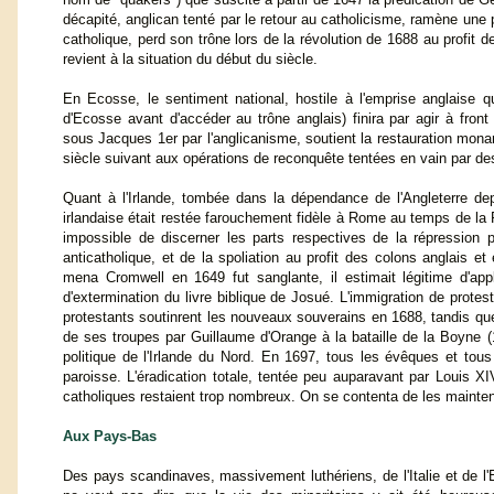
décapité, anglican tenté par le retour au catholicisme, ramène une 
catholique, perd son trône lors de la révolution de 1688 au profit 
revient à la situation du début du siècle.
En Ecosse, le sentiment national, hostile à l'emprise anglaise qu
d'Ecosse avant d'accéder au trône anglais) finira par agir à front 
sous Jacques 1er par l'anglicanisme, soutient la restauration mona
siècle suivant aux opérations de reconquête tentées en vain par de
Quant à l'Irlande, tombée dans la dépendance de l'Angleterre de
irlandaise était restée farouchement fidèle à Rome au temps de la 
impossible de discerner les parts respectives de la répression po
anticatholique, et de la spoliation au profit des colons anglais e
mena Cromwell en 1649 fut sanglante, il estimait légitime d'appl
d'extermination du livre biblique de Josué. L'immigration de protesta
protestants soutinrent les nouveaux souverains en 1688, tandis que l'
de ses troupes par Guillaume d'Orange à la bataille de la Boyne
politique de l'Irlande du Nord. En 1697, tous les évêques et tous 
paroisse. L'éradication totale, tentée peu auparavant par Louis X
catholiques restaient trop nombreux. On se contenta de les maintenir
Aux Pays-Bas
Des pays scandinaves, massivement luthériens, de l'Italie et de l'