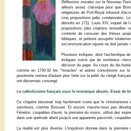
Réflexions morales sur la Nouveau Tes
ailleurs assez classique pour que Bos
religieuses de Port-Royal refusent d'acce
cinq propositions jadis condamnées. Le
démolis en 1711. Louis XIV, inquiet de l
propositions (des citations textuelles c
contente de censurer des thèses propre
bibliques, et prétend assujettir totalem
excommunication injuste ne doit jamais n
Plusieurs évêques, dont l'archevêque de 
évêques suivis par de nombreux clercs 
décision du pape. Au cours du dix-huitiè
comme en 1730-32 les "miracles" et autres convulsions sur la 
janséniste restera d'autant plus forte sur la piété du clergé frança
ont désormais convergé.
Le catholicisme français sous le monarque absolu. Essai de bi
Ce chapitre laisserait trop facilement croire que le christianisme
serviteurs, comme Bossuet. Et encore n'avons-nous pas dévelop
Fénelon, coupables d'avoir, la première du moins, utilisé des expre
dans une quiétude allant jusqu'à une apparente passivité, coupabl
La réalité est plus diverse. L'impulsion donnée dans la première mo