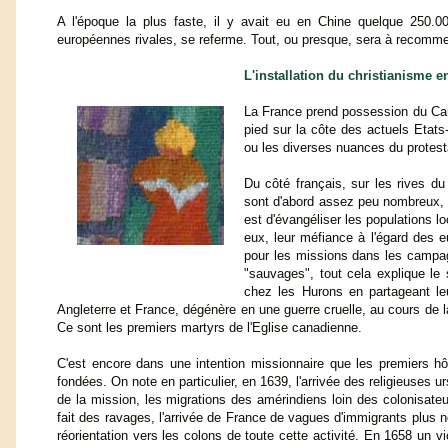
A l'époque la plus faste, il y avait eu en Chine quelque 250.0
européennes rivales, se referme. Tout, ou presque, sera à recomme
L'installation du christianisme 
La France prend possession du Cana
pied sur la côte des actuels Etats
ou les diverses nuances du protest
Du côté français, sur les rives d
sont d'abord assez peu nombreux, e
est d'évangéliser les populations 
eux, leur méfiance à l'égard des 
pour les missions dans les campagne
"sauvages", tout cela explique le 
chez les Hurons en partageant leur 
Angleterre et France, dégénère en une guerre cruelle, au cours de laq
Ce sont les premiers martyrs de l'Eglise canadienne.
C'est encore dans une intention missionnaire que les premiers hô
fondées. On note en particulier, en 1639, l'arrivée des religieuses u
de la mission, les migrations des amérindiens loin des colonisate
fait des ravages, l'arrivée de France de vagues d'immigrants plus
réorientation vers les colons de toute cette activité. En 1658 un