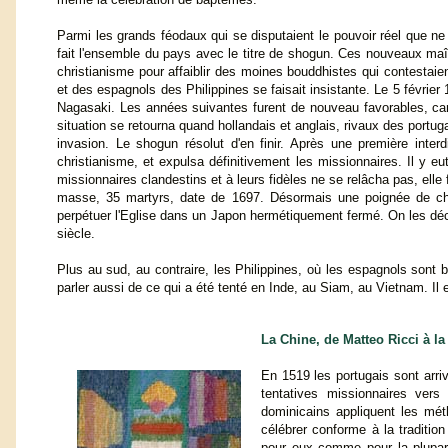
Parmi les grands féodaux qui se disputaient le pouvoir réel que ne c
fait l'ensemble du pays avec le titre de shogun. Ces nouveaux maîtr
christianisme pour affaiblir des moines bouddhistes qui contestaien
et des espagnols des Philippines se faisait insistante. Le 5 février 
Nagasaki. Les années suivantes furent de nouveau favorables, car
situation se retourna quand hollandais et anglais, rivaux des portug
invasion. Le shogun résolut d'en finir. Après une première inter
christianisme, et expulsa définitivement les missionnaires. Il y 
missionnaires clandestins et à leurs fidèles ne se relâcha pas, el
masse, 35 martyrs, date de 1697. Désormais une poignée de chr
perpétuer l'Eglise dans un Japon hermétiquement fermé. On les déc
siècle.
Plus au sud, au contraire, les Philippines, où les espagnols sont
parler aussi de ce qui a été tenté en Inde, au Siam, au Vietnam. Il e
La Chine, de Matteo Ricci à la 
En 1519 les portugais sont arri
tentatives missionnaires vers
dominicains appliquent les mé
célébrer conforme à la tradition 
pour eux comme pour la plupar