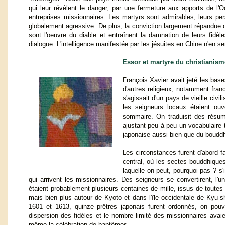
qui leur révèlent le danger, par une fermeture aux apports de l'Oc
entreprises missionnaires. Les martyrs sont admirables, leurs p
globalement agressive. De plus, la conviction largement répandue 
sont l'oeuvre du diable et entraînent la damnation de leurs fidèl
dialogue. L'intelligence manifestée par les jésuites en Chine n'en 
Essor et martyre du christianism
François Xavier avait jeté les base
d'autres religieux, notamment fran
s'agissait d'un pays de vieille civi
les seigneurs locaux étaient ou
sommaire. On traduisit des résumés
ajustant peu à peu un vocabulaire th
japonaise aussi bien que du bouddh
Les circonstances furent d'abord f
central, où les sectes bouddhiques
laquelle on peut, pourquoi pas ? s
qui arrivent les missionnaires. Des seigneurs se convertirent, l'
étaient probablement plusieurs centaines de mille, issus de toutes 
mais bien plus autour de Kyoto et dans l'île occidentale de Kyu-s
1601 et 1613, quinze prêtres japonais furent ordonnés, on pouvai
dispersion des fidèles et le nombre limité des missionnaires avai
même la célébration de baptêmes.