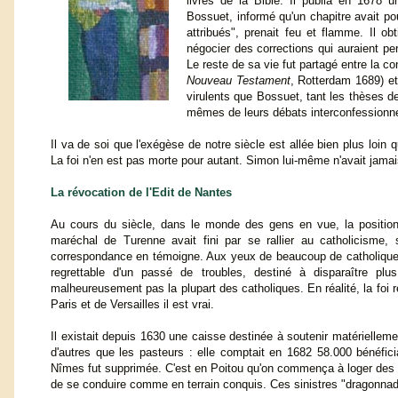
livres de la Bible. Il publia en 1678 
Bossuet, informé qu'un chapitre avait pour
attribués", prenait feu et flamme. Il obt
négocier des corrections qui auraient per
Le reste de sa vie fut partagé entre la c
Nouveau Testament
, Rotterdam 1689) et
virulents que Bossuet, tant les thèses de
mêmes de leurs débats interconfessionnels 
Il va de soi que l'exégèse de notre siècle est allée bien plus loi
La foi n'en est pas morte pour autant. Simon lui-même n'avait jamais 
La révocation de l'Edit de Nantes
Au cours du siècle, dans le monde des gens en vue, la positio
maréchal de Turenne avait fini par se rallier au catholicisme,
correspondance en témoigne. Aux yeux de beaucoup de catholiques,
regrettable d'un passé de troubles, destiné à disparaître pl
malheureusement pas la plupart des catholiques. En réalité, la foi 
Paris et de Versailles il est vrai.
Il existait depuis 1630 une caisse destinée à soutenir matérielleme
d'autres que les pasteurs : elle comptait en 1682 58.000 bénéfici
Nîmes fut supprimée. C'est en Poitou qu'on commença à loger des s
de se conduire comme en terrain conquis. Ces sinistres "dragonnad