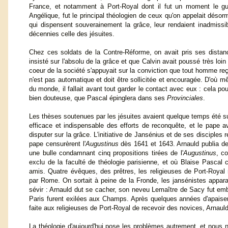
France, et notamment à Port-Royal dont il fut un moment le guid
Angélique, fut le principal théologien de ceux qu'on appelait désorm
qui dispensent souverainement la grâce, leur rendaient inadmissib
décennies celle des jésuites.
Chez ces soldats de la Contre-Réforme, on avait pris ses distan
insisté sur l'absolu de la grâce et que Calvin avait poussé très loin 
coeur de la société s'appuyait sur la conviction que tout homme reç
n'est pas automatique et doit être sollicitée et encouragée. D'où
du monde, il fallait avant tout garder le contact avec eux : cela p
bien douteuse, que Pascal épinglera dans ses
Provinciales
.
Les thèses soutenues par les jésuites avaient quelque temps été 
efficace et indispensable des efforts de reconquête, et le pape av
disputer sur la grâce. L'initiative de Jansénius et de ses disciples r
pape censurèrent l'
Augustinus
dès 1641 et 1643. Arnauld publia 
une bulle condamnant cinq propositions tirées de l'
Augustinus
, c
exclu de la faculté de théologie parisienne, et où Blaise Pasca
amis. Quatre évêques, des prêtres, les religieuses de Port-Royal 
par Rome. On sortait à peine de la Fronde, les jansénistes appara
sévir : Arnauld dut se cacher, son neveu Lemaître de Sacy fut emb
Paris furent exilées aux Champs. Après quelques années d'apaiseme
faite aux religieuses de Port-Royal de recevoir des novices, Arnauld 
La théologie d'aujourd'hui pose les problèmes autrement, et nous 