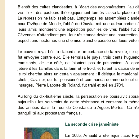
Bientôt des cultes clandestins, à l'écart des agglomérations, "au dé
vie. L'exil des pasteurs théologiquement formés laissa la place à d
La répression ne faiblissait pas. Longtemps les assemblées clandes
pour l'évêque de Mende, l'abbé du Chayla, mit une ardeur particuliè
leurs amis montèrent une expédition pour les délivrer, l'abbé fut 
Cévennes n'attendirent pas, leur résistance devint une insurrectio
expéditions nocturnes une chemise blanche passée sur leurs vêteme
Le pouvoir royal hésita d'abord sur l'importance de la révolte, ce 
fut envoyée contre eux. Elle terrorisa le pays, trois cents hugue
camisards, de leur côté, ne faisaient pas de prisonniers. A l'app
jetèrent les familles dans la faim et le froid, et furent la cause d
le roi chercha alors un certain apaisement : il délégua le maréchal 
chefs, Cavalier, qui fut pensionné et commanda comme colonel un 
insurgés, Pierre Laporte dit Roland, fut trahi et tué en 1704.
Au long du dix-huitième siècle, la persécution se poursuivit spor
aujourd'hui les souvenirs de cette résistance et conserve la 
des années dans la Tour de Constance à Aigues-Mortes. Ce n'es
tranquillité aux protestants français.
La seconde crise janséniste
En 1685, Arnauld a été rejoint aux Pays-