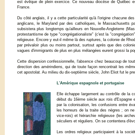
est évêque de plein exercice. Ce nouveau diocèse de Québec es
France.
Du côté anglais, il y a cette particularité qu'à l'origine chacune 
anglicans, le Maryland par des catholiques, le Massachusetts pa
subsistera plus longtemps qu'ailleurs en Nouvelle-Angleterre (Ma
protestantisme de type "congrégationaliste" (c'est la "congrégation" d
religieuse. Encore y eut-il même là des ruptures, la colonie de Rhode
par prévaloir plus ou moins partout, surtout après que des coloni
vagues d'immigrants de plus en plus mélangées eurent grossi la pop
Cette dispersion confessionnelle, l'absence chez beaucoup de tout
direction des amérindiens, qui de toute façon rencontrait les mêm
cet apostolat. Au milieu du dix-septième siècle, John Eliot fut le pr
L'Amérique espagnole et portugaise
Elle échappe largement au contrôle de la c
début du 16ème siècle aux rois d'Espagne e
par la colonisation, les confusions entre év
les horreurs de la traite des nègres ; on ne
vice-rois) et hiérarchie religieuse (les arc
séculiers et réguliers. On se contentera d'év
Les ordres religieux participaient à la soci