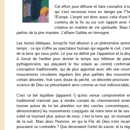
Cet effort pour diffuser et faire connaître à t
qui s'est reconnue mise en danger par l'"h
l'Europe. L'esprit est donc aussi celui d'une 
contenu de la foi ou sur son rapport avec 
créative en matière de vie spirituelle. Mais
parfois de la pire manière. L'affaire Galilée en témoigne.
Les textes bibliques, lorsqu'ils font allusion à un phénomène ast
temps : ce qui s'offre au spectateur humain qui regarde le ciel, c'est
de la terre qui nous porte. Le jour se définit par l'apparition et la d
à Josué de l'arrêter pour donner le temps aux hébreux de parac
pythagoriciens, qui plaçaient le feu solaire au centre) confirma
conception traditionnelle, qui de plus apportait avec elle une vi
mouvements circulaires réguliers (les plus parfaits des mouvement
certain désordre, fruit sans doute du péché, un désordre provisoire
science de Dieu se présentaient ainsi comme un tout indissociable, 
C'est ce bel équilibre (apparent !) qu'est venue compromettre 
traditionnel n'arrivait pas à rendre compte du cheminement erratiq
tourner autour de lui les planètes sur des cercles concentriques,
démonstration) les mouvements conjugués de notre terre et de ses 
soleil ne tournant plus autour de nous, c'est la terre qui, en tourna
de la nuit. Mais alors l'homme, en qui le Fils de Dieu s'est incar
pouvaient se contredire ? Que devenaient l'unité du savoir, et la rég