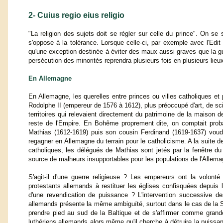
2- Cuius regio eius religio
"La religion des sujets doit se régler sur celle du prince". On s
s'oppose à la tolérance. Lorsque celle-ci, par exemple avec l'Edi
qu'une exception destinée à éviter des maux aussi graves que la gue
persécution des minorités reprendra plusieurs fois en plusieurs lieu
En Allemagne
En Allemagne, les querelles entre princes ou villes catholiques et 
Rodolphe II (empereur de 1576 à 1612), plus préoccupé d'art, de sc
territoires qui relevaient directement du patrimoine de la maison d
reste de l'Empire. En Bohême proprement dite, on comptait prob
Mathias (1612-1619) puis son cousin Ferdinand (1619-1637) voudron
regagner en Allemagne du terrain pour le catholicisme. A la suite 
catholiques, les délégués de Mathias sont jetés par la fenêtre d
source de malheurs insupportables pour les populations de l'Allem
S'agit-il d'une guerre religieuse ? Les empereurs ont la volonté 
protestants allemands à restituer les églises confisquées depuis l
d'une revendication de puissance ? L'intervention successive d
allemands présente la même ambiguïté, surtout dans le cas de la Su
prendre pied au sud de la Baltique et de s'affirmer comme grand
luthériens allemands alors même qu'il cherche à détruire la puissanc