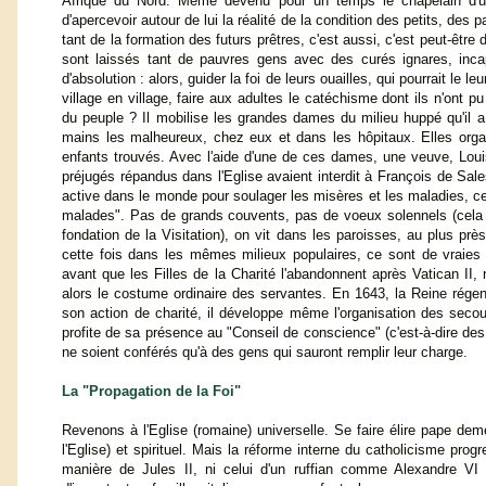
Afrique du Nord. Même devenu pour un temps le chapelain d'un
d'apercevoir autour de lui la réalité de la condition des petits, des pa
tant de la formation des futurs prêtres, c'est aussi, c'est peut-être 
sont laissés tant de pauvres gens avec des curés ignares, in
d'absolution : alors, guider la foi de leurs ouailles, qui pourrait le 
village en village, faire aux adultes le catéchisme dont ils n'ont p
du peuple ? Il mobilise les grandes dames du milieu huppé qu'il a
mains les malheureux, chez eux et dans les hôpitaux. Elles organ
enfants trouvés. Avec l'aide d'une de ces dames, une veuve, Louis
préjugés répandus dans l'Eglise avaient interdit à François de Sale
active dans le monde pour soulager les misères et les maladies, ce
malades". Pas de grands couvents, pas de voeux solennels (cela év
fondation de la Visitation), on vit dans les paroisses, au plus près
cette fois dans les mêmes milieux populaires, ce sont de vraies
avant que les Filles de la Charité l'abandonnent après Vatican II, 
alors le costume ordinaire des servantes. En 1643, la Reine régent
son action de charité, il développe même l'organisation des seco
profite de sa présence au "Conseil de conscience" (c'est-à-dire des 
ne soient conférés qu'à des gens qui sauront remplir leur charge.
La "Propagation de la Foi"
Revenons à l'Eglise (romaine) universelle. Se faire élire pape deme
l'Eglise) et spirituel. Mais la réforme interne du catholicisme progr
manière de Jules II, ni celui d'un ruffian comme Alexandre V