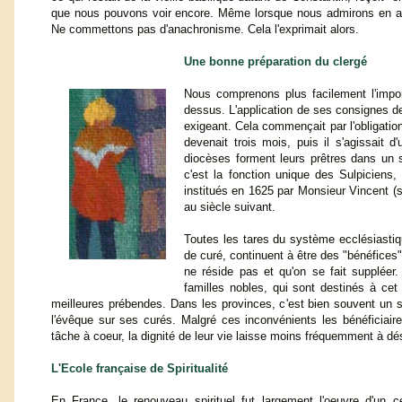
que nous pouvons voir encore. Même lorsque nous admirons en ama
Ne commettons pas d'anachronisme. Cela l'exprimait alors.
Une bonne préparation du clergé
Nous comprenons plus facilement l'impor
dessus. L'application de ses consignes 
exigeant. Cela commençait par l'obligatio
devenait trois mois, puis il s'agissait 
diocèses forment leurs prêtres dans un 
c'est la fonction unique des Sulpiciens
institués en 1625 par Monsieur Vincent (
au siècle suivant.
Toutes les tares du système ecclésiastiq
de curé, continuent à être des "bénéfices
ne réside pas et qu'on se fait supplée
familles nobles, qui sont destinés à cet 
meilleures prébendes. Dans les provinces, c'est bien souvent un sei
l'évêque sur ses curés. Malgré ces inconvénients les bénéficiair
tâche à coeur, la dignité de leur vie laisse moins fréquemment à dés
L'Ecole française de Spiritualité
En France, le renouveau spirituel fut largement l'oeuvre d'un