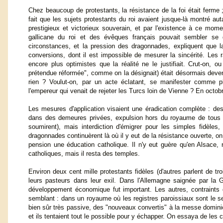
Chez beaucoup de protestants, la résistance de la foi était ferme ; 
fait que les sujets protestants du roi avaient jusque-là montré aut
prestigieux et victorieux souverain, et par l'existence à ce momen
gallicane du roi et des évêques français pouvait sembler se
circonstances, et la pression des dragonnades, expliquent que la
conversions, dont il est impossible de mesurer la sincérité. Les r
encore plus optimistes que la réalité ne le justifiait. Crut-on, ou 
prétendue réformée", comme on la désignait) était désormais devenu
rien ? Voulut-on, par un acte éclatant, se manifester comme p
l'empereur qui venait de rejeter les Turcs loin de Vienne ? En octobr
Les mesures d'application visaient une éradication complète : des
dans des demeures privées, expulsion hors du royaume de tous le
soumirent), mais interdiction d'émigrer pour les simples fidèles
dragonnades continuèrent là où il y eut de la résistance ouverte, on 
pension une éducation catholique. Il n'y eut guère qu'en Alsace, 
catholiques, mais il resta des temples.
Environ deux cent mille protestants fidèles (d'autres parlent de t
leurs pasteurs dans leur exil. Dans l'Allemagne saignée par la 
développement économique fut important. Les autres, contraints d
semblant : dans un royaume où les registres paroissiaux sont le seul 
bien sûr très passive, des "nouveaux convertis" à la messe dominic
et ils tentaient tout le possible pour y échapper. On essaya de les c