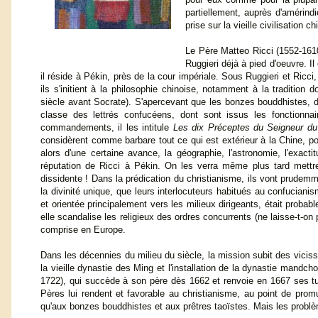
partiellement, auprès d'amérin
prise sur la vieille civilisation
Le Père Matteo Ricci (1552-16
Ruggieri déjà à pied d'oeuvre. Il
il réside à Pékin, près de la cour impériale. Sous Ruggieri et Ricci,
ils s'initient à la philosophie chinoise, notamment à la traditio
siècle avant Socrate). S'apercevant que les bonzes bouddhistes, do
classe des lettrés confucéens, dont sont issus les fonctionnair
commandements, il les intitule
Les dix Préceptes du Seigneur du 
considèrent comme barbare tout ce qui est extérieur à la Chine, pou
alors d'une certaine avance, la géographie, l'astronomie, l'exac
réputation de Ricci à Pékin. On les verra même plus tard mettre
dissidente ! Dans la prédication du christianisme, ils vont prude
la divinité unique, que leurs interlocuteurs habitués au confucia
et orientée principalement vers les milieux dirigeants, était proba
elle scandalise les religieux des ordres concurrents (ne laisse-t-o
comprise en Europe.
Dans les décennies du milieu du siècle, la mission subit des vicis
la vieille dynastie des Ming et l'installation de la dynastie mandc
1722), qui succède à son père dès 1662 et renvoie en 1667 ses tu
Pères lui rendent et favorable au christianisme, au point de prom
qu'aux bonzes bouddhistes et aux prêtres taoïstes. Mais les probl