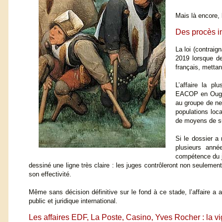
Mais là encore, 
Des procès in
La loi (contraig
2019 lorsque d
français, metta
L’affaire la pl
EACOP en Ougan
au groupe de ne 
populations loc
de moyens de s
Si le dossier a 
plusieurs anné
compétence du ju
dessiné une ligne très claire : les juges contrôleront non seulement
son effectivité.
Même sans décision définitive sur le fond à ce stade, l’affaire a a
public et juridique international.
Les affaires EDF, La Poste, Casino, Yves Rocher : la vig