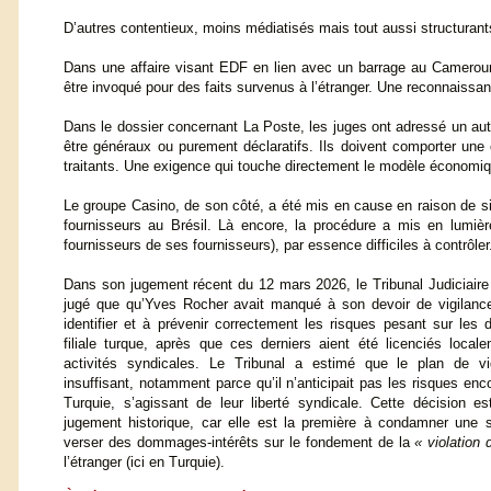
D’autres contentieux, moins médiatisés mais tout aussi structurant
Dans une affaire visant EDF en lien avec un barrage au Cameroun, 
être invoqué pour des faits survenus à l’étranger. Une reconnaissan
Dans le dossier concernant La Poste, les juges ont adressé un aut
être généraux ou purement déclaratifs. Ils doivent comporter une
traitants. Une exigence qui touche directement le modèle économiqu
Le groupe Casino, de son côté, a été mis en cause en raison de si
fournisseurs au Brésil. Là encore, la procédure a mis en lumière 
fournisseurs de ses fournisseurs), par essence difficiles à contrôler
Dans son jugement récent du 12 mars 2026, le Tribunal Judiciaire
jugé que qu’Yves Rocher avait manqué à son devoir de vigilanc
identifier et à prévenir correctement les risques pesant sur les 
filiale turque, après que ces derniers aient été licenciés local
activités syndicales. Le Tribunal a estimé que le plan de vi
insuffisant, notamment parce qu’il n’anticipait pas les risques enc
Turquie, s’agissant de leur liberté syndicale. Cette décision
jugement historique, car elle est la première à condamner une 
verser des dommages-intérêts sur le fondement de la
« violation
l’étranger (ici en Turquie).