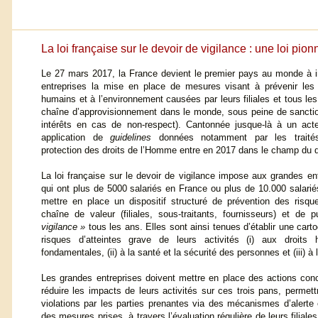
La loi française sur le devoir de vigilance : une loi pion
Le 27 mars 2017, la France devient le premier pays au monde à 
entreprises la mise en place de mesures visant à prévenir les 
humains et à l’environnement causées par leurs filiales et tous les
chaîne d’approvisionnement dans le monde, sous peine de sanct
intérêts en cas de non-respect). Cantonnée jusque-là à un acte
application de
guidelines
données notamment par les traités 
protection des droits de l’Homme entre en 2017 dans le champ du dr
La loi française sur le devoir de vigilance impose aux grandes entr
qui ont plus de 5000 salariés en France ou plus de 10.000 salari
mettre en place un dispositif structuré de prévention des risqu
chaîne de valeur (filiales, sous-traitants, fournisseurs) et de 
vigilance »
tous les ans. Elles sont ainsi tenues d’établir une carto
risques d’atteintes grave de leurs activités (i) aux droits 
fondamentales, (ii) à la santé et la sécurité des personnes et (iii) à
Les grandes entreprises doivent mettre en place des actions conc
réduire les impacts de leurs activités sur ces trois pans, permet
violations par les parties prenantes via des mécanismes d’alerte et 
des mesures prises, à travers l’évaluation régulière de leurs filial