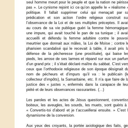
seul homme meurt pour le peuple et que la nation ne périss
pas ». Le cynisme rejoint ici ce qu’on appelle le « réalisme 
politique. Il fallait supprimer celui qui menaçait par s
prédication et son action l’ordre religieux construit su
l’observance de la Loi et de ses multiples préceptes. Il avai
au cours de sa vie publique guéri la femme hémorragique
une impure, qui avait touché le pan de sa tunique ; il avai
accueilli et défendu la femme adultère contre le pouvoi
meurtrier que donnait aux mâles, la Loi de Moïse ; contre l
pharisien scandalisé qui le recevait à table, il avait pris l
défense de la pécheresse (une prostituée), qui baise le
pieds, les arrose de ses larmes et répand sur eux un parfu
d’un grand prix ; il s’était déclaré maître du sabbat. C’est ver
ceux que l’orthodoxie religieuse de son époque désignait d
nom de pécheurs et d’impurs qu’il va : le publicain (l
collecteur d’impôts), la Samaritaine, etc. Il n’a que faire de l
justice des « justes », enfermés dans la carapace de leu
piété et de leurs observances rassurantes. (…)
Les paroles et les actes de Jésus questionnent, convertiss
boiteux, les aveugles, les sourds, les muets, sont guéris à la
« Convertis-toi d’abord et je t’accueillerai ensuite. » C’est
dynamisme de la conversion.
Aux yeux des croyants, la portée axiologique des faits, ges